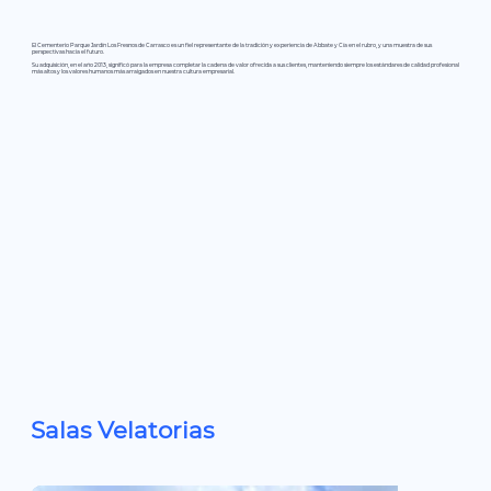
El Cementerio Parque Jardín Los Fresnos de Carrasco es un fiel representante de la tradición y experiencia de Abbate y Cía en el rubro, y una muestra de sus
perspectivas hacia el futuro.
Su adquisición, en el año 2013, significó para la empresa completar la cadena de valor ofrecida a sus clientes, manteniendo siempre los estándares de calidad profesional
más altos y los valores humanos más arraigados en nuestra cultura empresarial.
Salas Velatorias